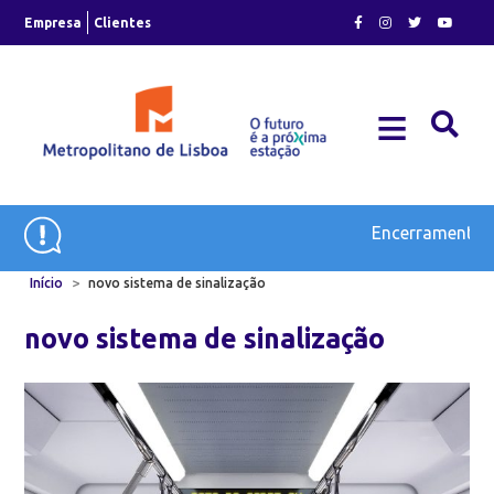
Skip
Empresa
Clientes
to
content
≡
Plano de Expansão e Modernização do Metro
Encerramento Te
>
Início
novo sistema de sinalização
novo sistema de sinalização