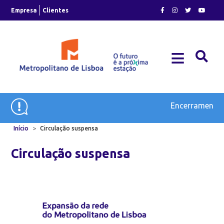
Skip
Empresa
Clientes
to
content
≡
Plano de Expansão e Modernização do Metro
Encerramento 
>
Início
Circulação suspensa
Circulação suspensa