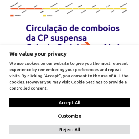
We value your privacy
We use cookies on our website to give you the most relevant
06 de janeiro de 2026
experience by remembering your preferences and repeat
Circulação de comboios da CP condicionada
visits. By clicking “Accept”, you consent to the use of ALL the
entre Cais de Sodré e Algés, nos dias 9 e 10 de
cookies. However you may visit Cookie Settings to provide a
controlled consent.
janeiro
Accept All
Customize
© 2026 Metropolitano de Lisboa E.P.E.
CONTACTOS
Reject All