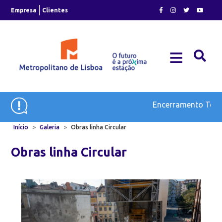
Skip
Empresa
Clientes
to
content
≡
Plano de Expansão e Modernização do Metro
Encerramento Tempo
>
>
Início
Galeria
Obras linha Circular
Obras linha Circular