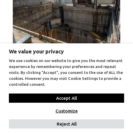
We value your privacy
Linha Circular – Lote 1 – Estação Estrela – Troço
ligação à estação Rato.
We use cookies on our website to give you the most relevant
experience by remembering your preferences and repeat
visits. By clicking “Accept”, you consent to the use of ALL the
cookies. However you may visit Cookie Settings to provide a
Navegação
controlled consent.
de
artigos
Accept All
Customize
© 2026 Metropolitano de Lisboa E.P.E.
CONTACTOS
Reject All