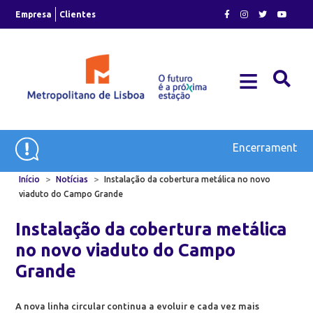
Skip
Empresa
Clientes
to
content
≡
Plano de Expansão e Modernização do Metro
Encerramento Te
>
>
Início
Notícias
Instalação da cobertura metálica no novo
viaduto do Campo Grande
Instalação da cobertura metálica
no novo viaduto do Campo
Grande
A nova linha circular continua a evoluir e cada vez mais