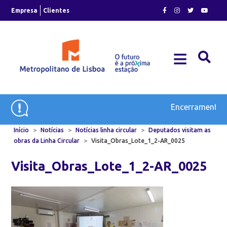
Skip
Empresa
Clientes
to
content
≡
Plano de Expansão e Modernização do Metro
Encerramento T
>
>
>
Início
Notícias
Notícias linha circular
Deputados visitam as
>
obras da Linha Circular
Visita_Obras_Lote_1_2-AR_0025
Visita_Obras_Lote_1_2-AR_0025